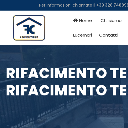
Per informazioni chiamate il
+39 328 748898
Home
Chi siamo
Lucernari
Contatti
RIFACIMENTO TE
RIFACIMENTO TE